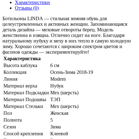
Характеристики
Отзывы (0)
Ботильоны LINDA — стильная зимняя обувь для
целеустремленных и активных женщин. Запоминающаяся
деталь дизайна — меховые отвороты берец. Модель
женственна и изящна. Отлично сидит на ноге. Благодаря
натуральному нубуку и меху в них тепло в самую холодную
зиму. Хорошо сочетаются с широким спектром цветов и
фасонов одежды — экспериментируйте!
Характеристика
Высота каблука
6 см
Коллекция
Осень-Зима 2018-19
Линия
Modern
Материал верха
Нубук
Материал Подкладки
Мех (шерсть)
Материал Подошвы
ТЭП
Материал Стельки
Мех (шерсть)
Пол
Женская
Полнота
5
Сезон
Зима
Способ крепления
Клеевой